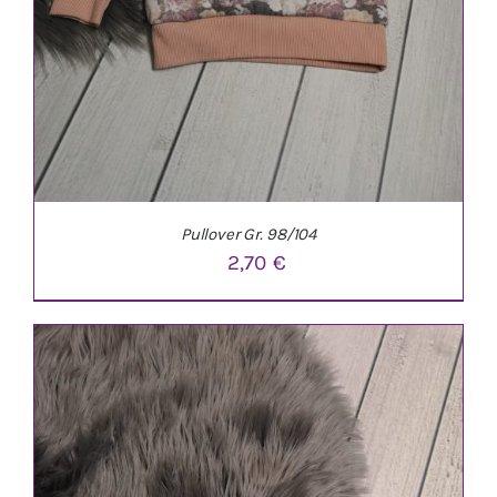
Pullover Gr. 98/104
2,70
€
IN DEN WARENKORB
/
DETAILS