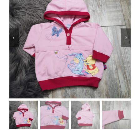
Jungen
Mädchen
Accesoires
Schuhe / Socken
Spielzeug
Babyausstattung
Krims Krams