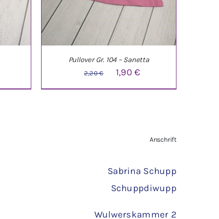
Pullover Gr. 104 – Sanetta
Ursprünglicher
Aktueller
1,90
€
2,20
€
Preis
Preis
war:
ist:
2,20 €
1,90 €.
TAILS
IN DEN WARENKORB
/
DETAILS
Anschrift
Sabrina Schupp
Schuppdiwupp
Wulwerskammer 2