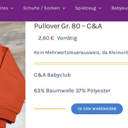
ires
Schuhe / Socken
Spielzeug
Babyau
Pullover Gr. 80 – C&A
2,60
€
Vorrätig
Kein Mehrwertsteuerausweis, da Kleinunt
C&A Babyclub
63% Baumwolle 37% Polyester
IN DEN WARENKORB
Pullover
Gr.