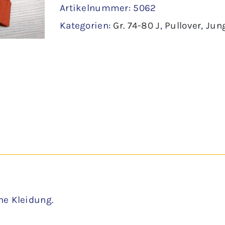
Artikelnummer:
5062
80
Kategorien:
Gr. 74-80 J
,
Pullover
,
Jun
-
C&A
Menge
ne Kleidung.