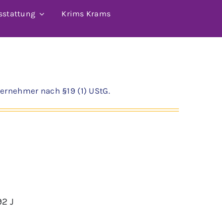
sstattung
Krims Krams
ernehmer nach §19 (1) UStG.
92 J