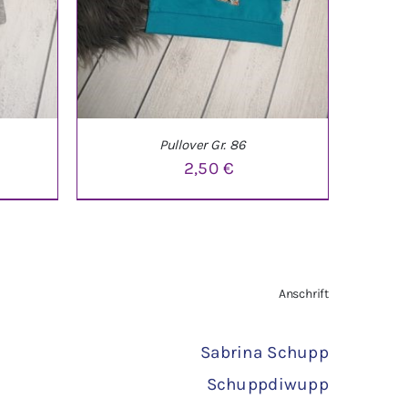
Pullover Gr. 86
2,50
€
TAILS
IN DEN WARENKORB
/
DETAILS
Anschrift
Sabrina Schupp
Schuppdiwupp