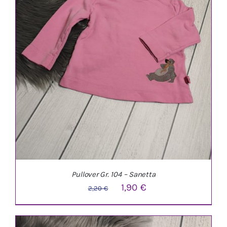
Pullover Gr. 104 – Sanetta
Ursprünglicher
Aktueller
1,90
€
2,20
€
Preis
Preis
war:
ist: