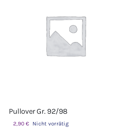
Jungen
Mädchen
Accesoires
Schuhe / Socken
Spielzeug
Babyausstattung
Pullover Gr. 92/98
Krims Krams
2,90
€
Nicht vorrätig