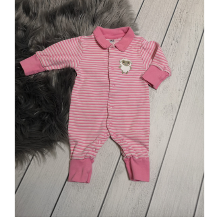
Jungen
Mädchen
Accesoires
Schuhe / Socken
Spielzeug
Babyausstattung
Krims Krams