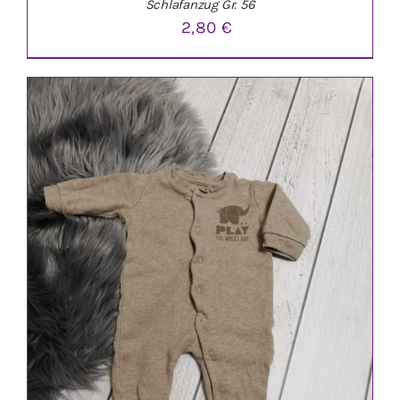
Schlafanzug Gr. 56
2,80
€
IN DEN WARENKORB
/
DETAILS