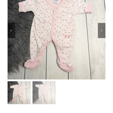
Jungen
Mädchen
Accesoires
Schuhe / Socken
Spielzeug
Babyausstattung
Krims Krams