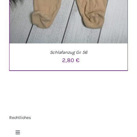
Schlafanzug Gr. 56
2,80
€
Rechtliches
IN DEN WARENKORB
/
DETAILS
Toggle