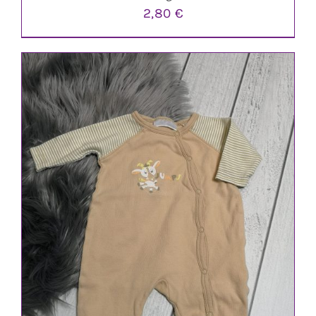
2,80
€
IN DEN WARENKORB
/
DETAILS