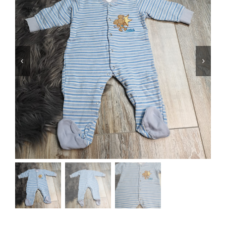
Jungen
Mädchen
Accesoires
Schuhe / Socken
Spielzeug
Babyausstattung
Krims Krams