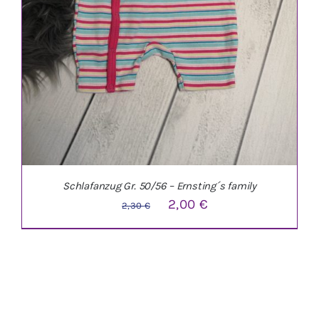
Schlafanzug Gr. 50/56 – Ernsting´s family
Ursprünglicher
Aktueller
2,00
€
2,30
€
Preis
Preis
war:
ist:
2,30 €
2,00 €.