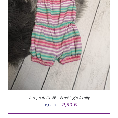
Jumpsuit Gr. 56 – Ernsting´s family
Ursprünglicher
Aktueller
2,50
€
2,80
€
Preis
Preis