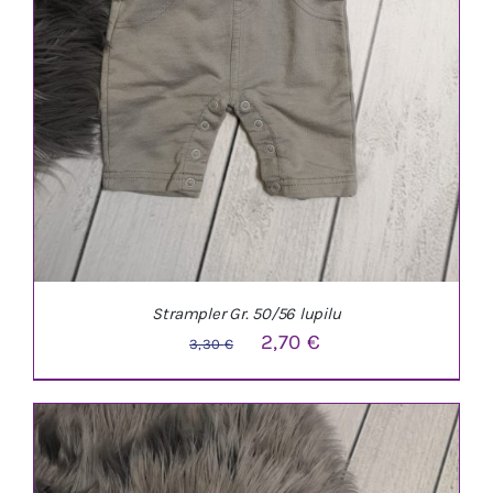
Strampler Gr. 50/56 lupilu
Ursprünglicher
Aktueller
2,70
€
3,30
€
Preis
Preis
war:
ist:
3,30 €
2,70 €.