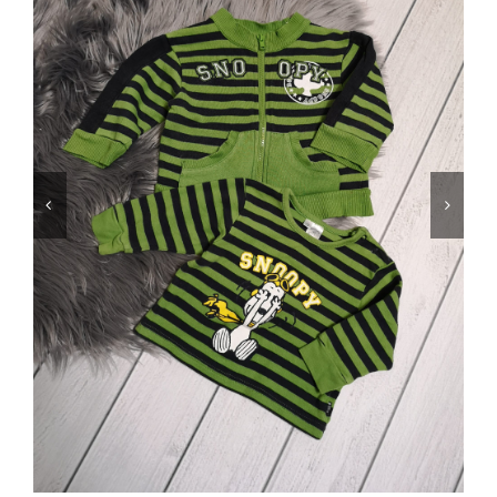
Jungen
Mädchen
Accesoires
Schuhe / Socken
Spielzeug
Babyausstattung
Krims Krams