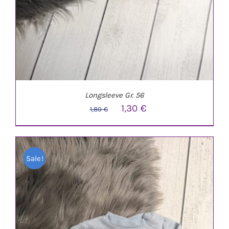
Longsleeve Gr. 56
Ursprünglicher
Aktueller
1,30
€
1,80
€
Preis
Preis
war:
ist:
Sale!
1,80 €
1,30 €.
IN DEN WARENKORB
/
DETAILS