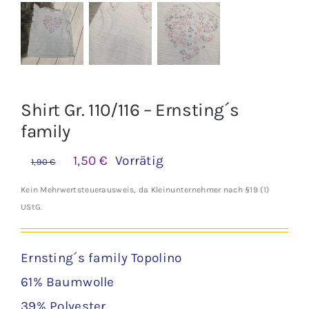
Shirt Gr. 110/116 – Ernsting´s
family
Ursprünglicher
Aktueller
1,50
€
Vorrätig
1,90
€
Preis
Preis
Kein Mehrwertsteuerausweis, da Kleinunternehmer nach §19 (1)
war:
ist:
UStG.
1,90 €
1,50 €.
Ernsting´s family Topolino
61% Baumwolle
39% Polyester