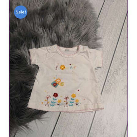
war:
ist:
Sale!
1,80 €
1,40 €.
IN DEN WARENKORB
/
DETAILS