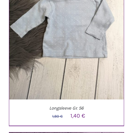
Longsleeve Gr. 56
Ursprünglicher
Aktueller
1,40
€
1,80
€
Preis
Preis