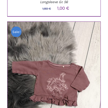
Longsleeve Gr. 56
Ursprünglicher
Aktueller
1,00
€
1,80
€
Preis
Preis
war:
ist:
Sale!
1,80 €
1,00 €.
IN DEN WARENKORB
/
DETAILS