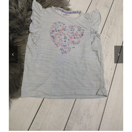
Jungen
Mädchen
Accesoires
Schuhe / Socken
Spielzeug
Babyausstattung
Krims Krams