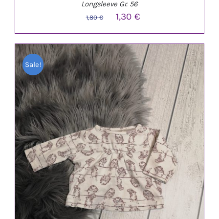
Longsleeve Gr. 56
Ursprünglicher
Aktueller
1,30
€
1,80
€
Preis
Preis
war:
ist:
Sale!
1,80 €
1,30 €.
IN DEN WARENKORB
/
DETAILS