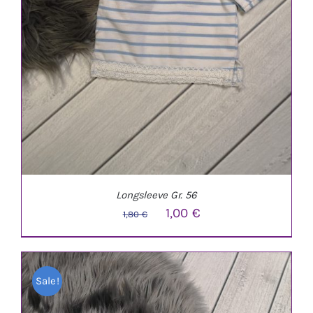
Longsleeve Gr. 56
Ursprünglicher
Aktueller
1,00
€
1,80
€
Preis
Preis
war:
ist:
Sale!
1,80 €
1,00 €.