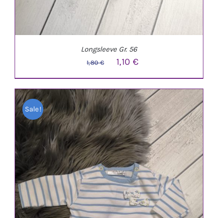
Longsleeve Gr. 56
Ursprünglicher
Aktueller
1,10
€
1,80
€
Preis
Preis
war:
ist:
Sale!
1,80 €
1,10 €.
IN DEN WARENKORB
/
DETAILS