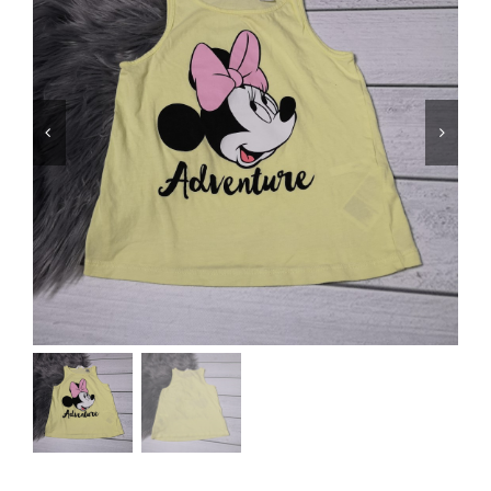
Jungen
Mädchen
Accesoires
Schuhe / Socken
Spielzeug
Babyausstattung
Krims Krams