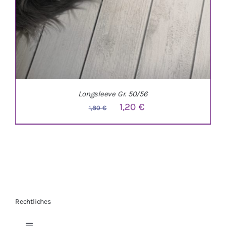
Longsleeve Gr. 50/56
Ursprünglicher
Aktueller
1,20
€
1,80
€
Preis
Preis
war:
ist:
1,80 €
1,20 €.
Rechtliches
IN DEN WARENKORB
/
DETAILS