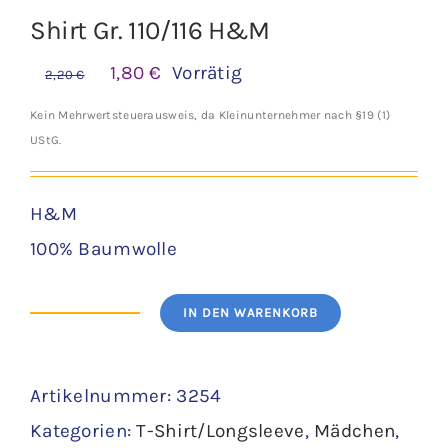
Shirt Gr. 110/116 H&M
Ursprünglicher
Aktueller
1,80
€
Vorrätig
2,20
€
Preis
Preis
Kein Mehrwertsteuerausweis, da Kleinunternehmer nach §19 (1)
war:
ist:
UStG.
2,20 €
1,80 €.
H&M
100% Baumwolle
IN DEN WARENKORB
Shirt
Gr.
Artikelnummer:
3254
110/116
Kategorien:
T-Shirt/Longsleeve
,
Mädchen
,
H&M