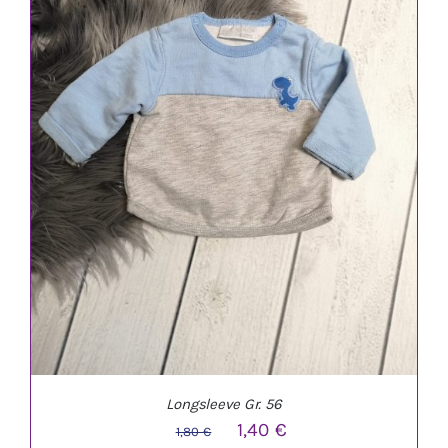
IN DEN WARENKORB
/
DETAILS
Longsleeve Gr. 56
Ursprünglicher
Aktueller
1,40
€
1,80
€