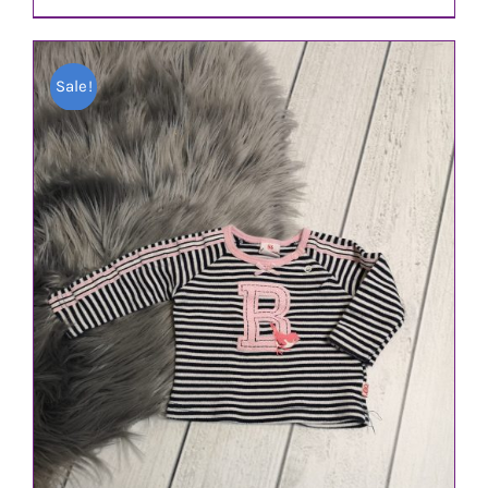
Preis
Preis
war:
ist:
Sale!
1,80 €
1,40 €.
IN DEN WARENKORB
/
DETAILS