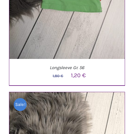
Longsleeve Gr. 56
Ursprünglicher
Aktueller
1,20
€
1,80
€
Preis
Preis
war:
ist:
Sale!
1,80 €
1,20 €.