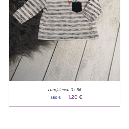
Longsleeve Gr. 56
Ursprünglicher
Aktueller
1,20
€
1,80
€
Preis
Preis
war:
ist:
1,80 €
1,20 €.