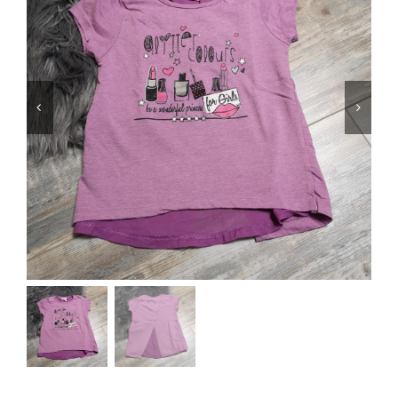
Jungen
Mädchen
Accesoires
Schuhe / Socken
Spielzeug
Babyausstattung
Krims Krams