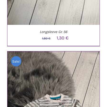
Longsleeve Gr. 56
Ursprünglicher
Aktueller
1,30
€
1,80
€
Preis
Preis
war:
ist:
Sale!
1,80 €
1,30 €.
IN DEN WARENKORB
/
DETAILS