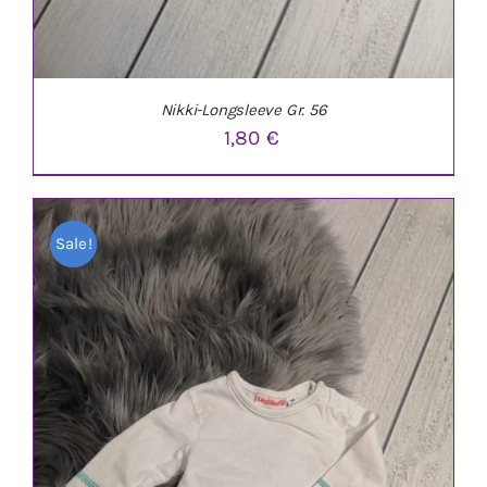
Nikki-Longsleeve Gr. 56
1,80
€
Sale!
IN DEN WARENKORB
/
DETAILS