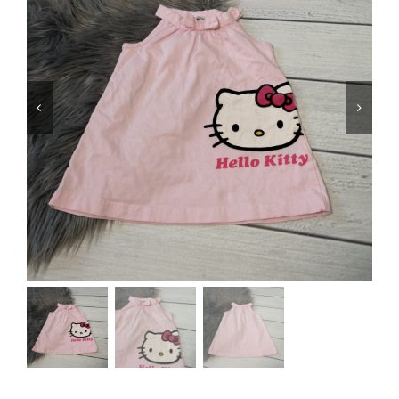
Jungen
Mädchen
Accesoires
Schuhe / Socken
Spielzeug
Babyausstattung
Krims Krams