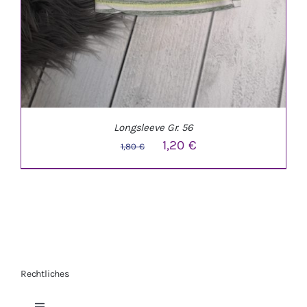
Longsleeve Gr. 56
Ursprünglicher
Aktueller
1,20
€
1,80
€
Preis
Preis
war:
ist:
1,80 €
1,20 €.
Rechtliches
IN DEN WARENKORB
/
DETAILS