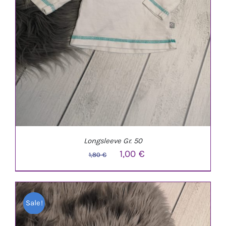
Longsleeve Gr. 50
Ursprünglicher
Aktueller
1,00
€
1,80
€
Preis
Preis
war:
ist:
Sale!
1,80 €
1,00 €.