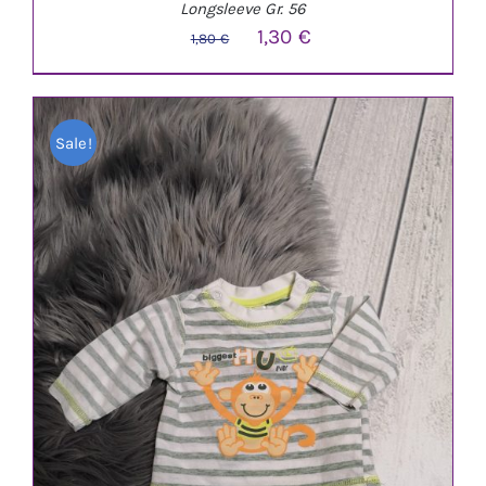
Longsleeve Gr. 56
Ursprünglicher
Aktueller
1,30
€
1,80
€
Preis
Preis
war:
ist:
Sale!
1,80 €
1,30 €.
IN DEN WARENKORB
/
DETAILS