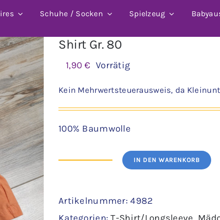
ires
Schuhe / Socken
Spielzeug
Babyau
Shirt Gr. 80
1,90
€
Vorrätig
Kein Mehrwertsteuerausweis, da Kleinunt
100% Baumwolle
IN DEN WARENKORB
Shirt
Gr.
Artikelnummer:
4982
80
Kategorien:
T-Shirt/Longsleeve
,
Mäd
Menge