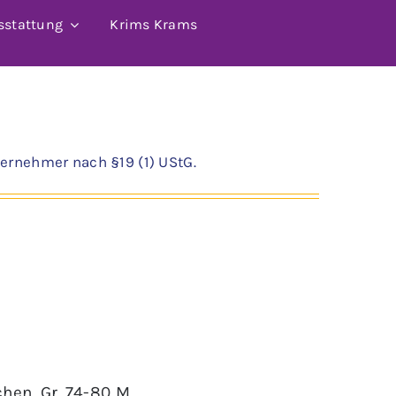
sstattung
Krims Krams
ernehmer nach §19 (1) UStG.
chen
,
Gr. 74-80 M