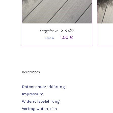
Longsleeve Gr. 50/56
Ursprünglicher
Aktueller
1,00
€
1,80
€
Preis
Preis
war:
ist:
1,80 €
1,00 €.
IN DEN WARENKORB
/
DETAILS
IN 
Rechtliches
Datenschutzerklärung
Impressum
Widerrufsbelehrung
Vertrag widerrufen