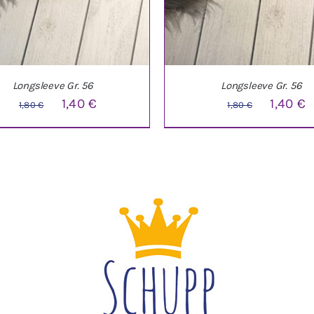
Longsleeve Gr. 56
Longsleeve Gr. 56
Ursprünglicher
Aktueller
Ursprüng
A
1,40
€
1,40
€
1,80
€
1,80
€
Preis
Preis
Preis
P
war:
ist:
war:
i
1,80 €
1,40 €.
1,80 €
1
DEN WARENKORB
/
DETAILS
IN DEN WARENKORB
/
DE