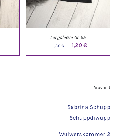
Longsleeve Gr. 62
licher
ktueller
Ursprünglicher
Aktueller
1,20
€
1,80
€
reis
Preis
Preis
st:
war:
ist:
,40 €.
1,80 €
1,20 €.
TAILS
IN DEN WARENKORB
/
DETAILS
Anschrift
Sabrina Schupp
Schuppdiwupp
Wulwerskammer 2