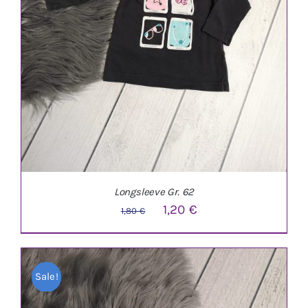
Longsleeve Gr. 62
Ursprünglicher
Aktueller
1,20
€
1,80
€
Preis
Preis
war:
ist:
Sale!
1,80 €
1,20 €.