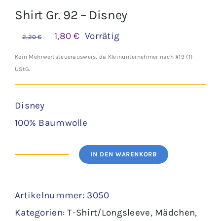
Shirt Gr. 92 – Disney
Ursprünglicher
Aktueller
1,80
€
Vorrätig
2,20
€
Preis
Preis
Kein Mehrwertsteuerausweis, da Kleinunternehmer nach §19 (1)
war:
ist:
UStG.
2,20 €
1,80 €.
Disney
100% Baumwolle
IN DEN WARENKORB
Shirt
Gr.
Artikelnummer:
3050
92
Kategorien:
T-Shirt/Longsleeve
,
Mädchen
,
-