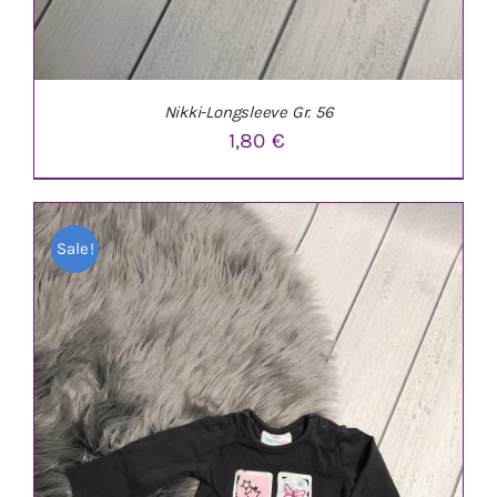
Nikki-Longsleeve Gr. 56
1,80
€
Sale!
IN DEN WARENKORB
/
DETAILS