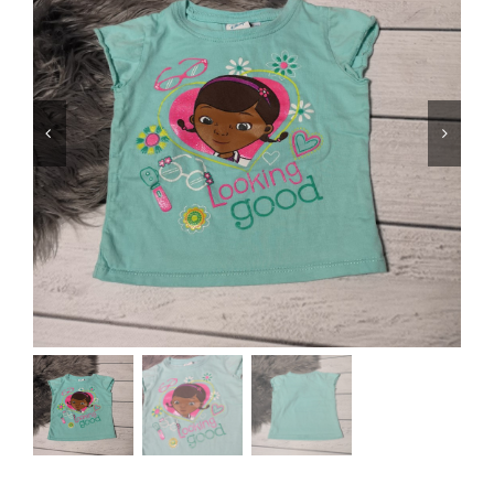
Jungen
Mädchen
Accesoires
Schuhe / Socken
Spielzeug
Babyausstattung
Krims Krams