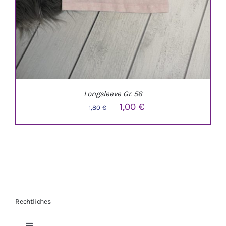
Longsleeve Gr. 56
Ursprünglicher
Aktueller
1,00
€
1,80
€
Preis
Preis
war:
ist:
1,80 €
1,00 €.
Rechtliches
IN DEN WARENKORB
/
DETAILS