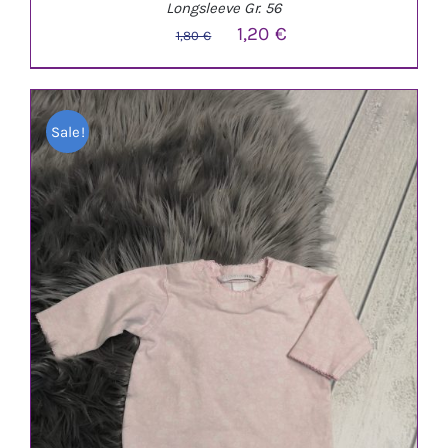
Longsleeve Gr. 56
Ursprünglicher
Aktueller
1,20
€
1,80
€
Preis
Preis
war:
ist:
Sale!
1,80 €
1,20 €.
IN DEN WARENKORB
/
DETAILS