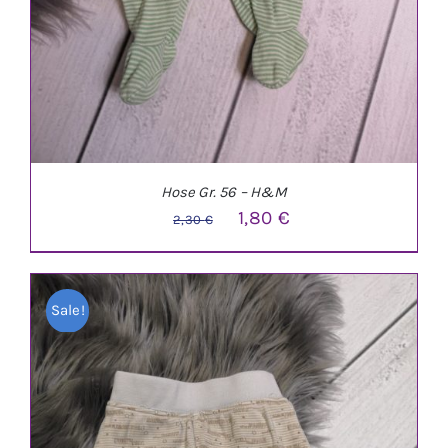
Hose Gr. 56 – H&M
Ursprünglicher
Aktueller
1,80
€
2,30
€
Preis
Preis
war:
ist:
Sale!
2,30 €
1,80 €.
IN DEN WARENKORB
/
DETAILS