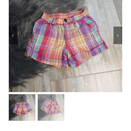
Jungen
Mädchen
Accesoires
Schuhe / Socken
Spielzeug
Babyausstattung
Krims Krams