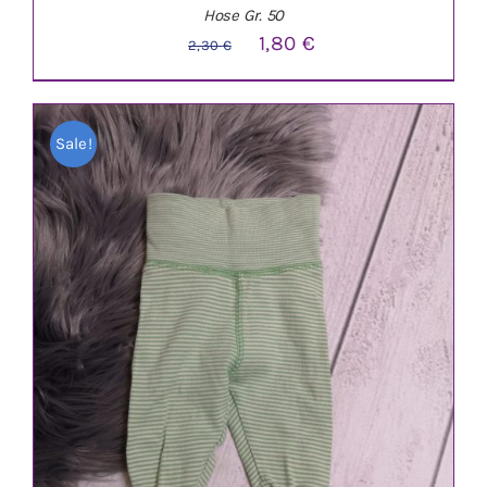
Hose Gr. 50
Ursprünglicher
Aktueller
1,80
€
2,30
€
Preis
Preis
war:
ist:
Sale!
2,30 €
1,80 €.
IN DEN WARENKORB
/
DETAILS