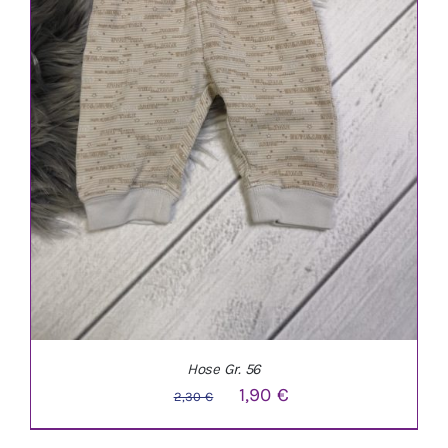
Hose Gr. 56
Ursprünglicher
Aktueller
1,90
€
2,30
€
Preis
Preis