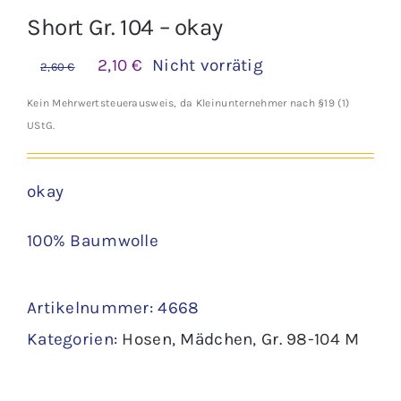
Short Gr. 104 – okay
Ursprünglicher
Aktueller
2,10
€
Nicht vorrätig
2,60
€
Preis
Preis
Kein Mehrwertsteuerausweis, da Kleinunternehmer nach §19 (1)
war:
ist:
UStG.
2,60 €
2,10 €.
okay
100% Baumwolle
Artikelnummer:
4668
Kategorien:
Hosen
,
Mädchen
,
Gr. 98-104 M