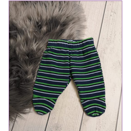
war:
ist:
2,30 €
1,90 €.
IN DEN WARENKORB
/
DETAILS