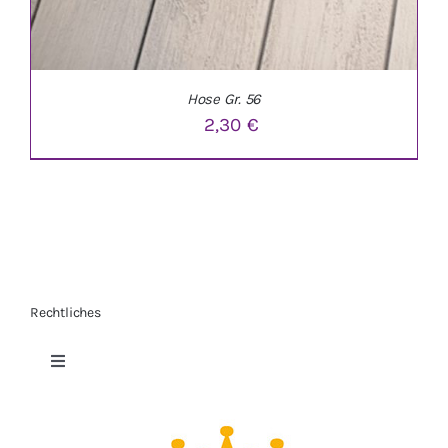
Hose Gr. 56
2,30
€
Rechtliches
IN DEN WARENKORB
/
DETAILS
Toggle
Navigation
Datenschutzerklärung