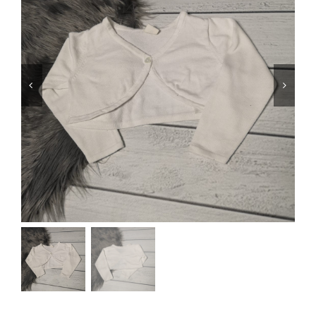
Jungen
Mädchen
Accesoires
Schuhe / Socken
Spielzeug
Babyausstattung
Krims Krams