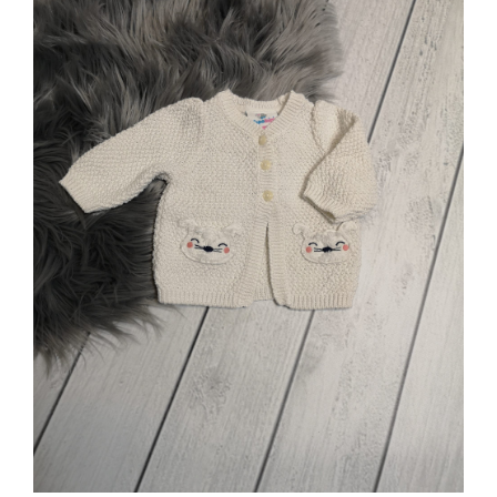
Jungen
Mädchen
Accesoires
Schuhe / Socken
Spielzeug
Babyausstattung
Krims Krams