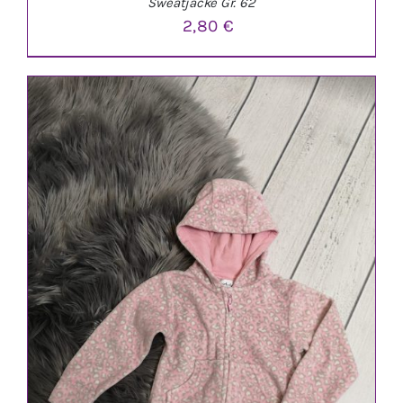
Sweatjacke Gr. 62
2,80
€
IN DEN WARENKORB
/
DETAILS