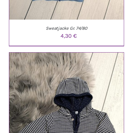
Sweatjacke Gr. 74/80
4,30
€
IN DEN WARENKORB
/
DETAILS