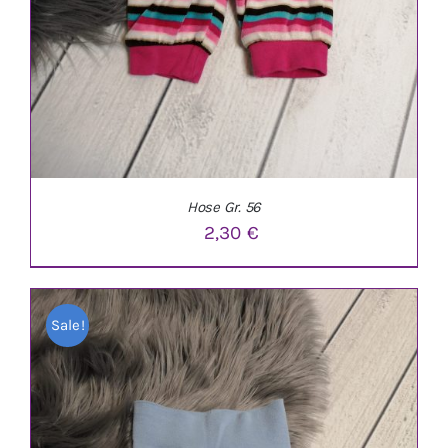
Hose Gr. 56
2,30
€
Sale!
IN DEN WARENKORB
/
DETAILS