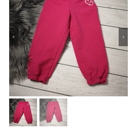
Jungen
Mädchen
Accesoires
Schuhe / Socken
Spielzeug
Babyausstattung
Krims Krams