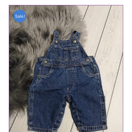
war:
ist:
Sale!
2,30 €
1,90 €.
IN DEN WARENKORB
/
DETAILS