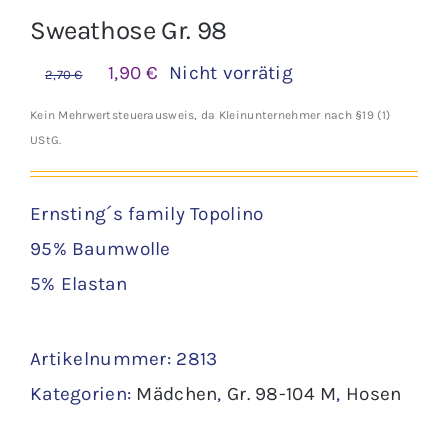
Sweathose Gr. 98
Ursprünglicher
Aktueller
1,90
€
Nicht vorrätig
2,70
€
Preis
Preis
Kein Mehrwertsteuerausweis, da Kleinunternehmer nach §19 (1)
war:
ist:
UStG.
2,70 €
1,90 €.
Ernsting´s family Topolino
95% Baumwolle
5% Elastan
Artikelnummer:
2813
Kategorien:
Mädchen
,
Gr. 98-104 M
,
Hosen