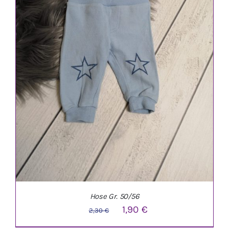
Hose Gr. 50/56
Ursprünglicher
Aktueller
1,90
€
2,30
€
Preis
Preis