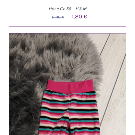
Hose Gr. 56 – H&M
Ursprünglicher
Aktueller
1,80
€
2,30
€
Preis
Preis
war:
ist:
2,30 €
1,80 €.
IN DEN WARENKORB
/
DETAILS