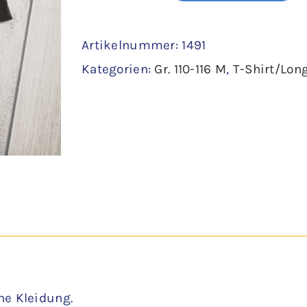
Shirt
Artikelnummer:
1491
Gr.
Kategorien:
Gr. 110-116 M
,
T-Shirt/Lon
110/116
-
H&M
Menge
ne Kleidung.