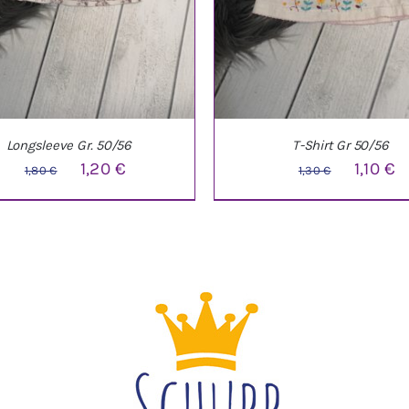
Longsleeve Gr. 50/56
T-Shirt Gr 50/56
Ursprünglicher
Aktueller
Ursprün
A
1,20
€
1,10
€
1,80
€
1,30
€
Preis
Preis
Preis
P
war:
ist:
war:
is
1,80 €
1,20 €.
1,30 €
1,
DEN WARENKORB
/
DETAILS
IN DEN WARENKORB
/
DE