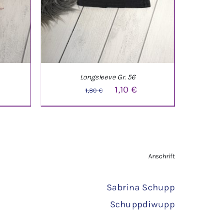
Longsleeve Gr. 56
glicher
ktueller
Ursprünglicher
Aktueller
1,10
€
1,80
€
reis
Preis
Preis
t:
war:
ist:
10 €.
1,80 €
1,10 €.
TAILS
IN DEN WARENKORB
/
DETAILS
Anschrift
Sabrina Schupp
Schuppdiwupp