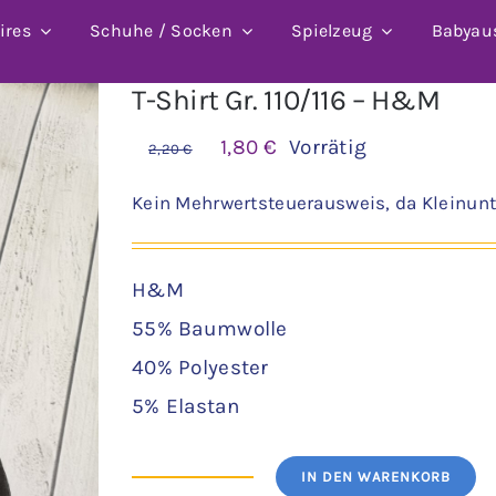
ires
Schuhe / Socken
Spielzeug
Babyau
T-Shirt Gr. 110/116 – H&M
Ursprünglicher
Aktueller
1,80
€
Vorrätig
2,20
€
Preis
Preis
Kein Mehrwertsteuerausweis, da Kleinunt
war:
ist:
2,20 €
1,80 €.
H&M
55% Baumwolle
40% Polyester
5% Elastan
IN DEN WARENKORB
T-