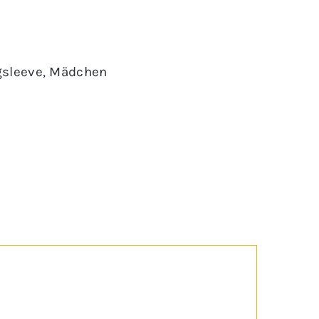
gsleeve
,
Mädchen