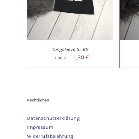
Longsleeve Gr. 62
Ursprünglicher
Aktueller
1,20
€
1,80
€
Preis
Preis
war:
ist:
1,80 €
1,20 €.
IN DEN WARENKORB
/
DETAILS
IN 
Rechtliches
Datenschutzerklärung
Impressum
Widerrufsbelehrung