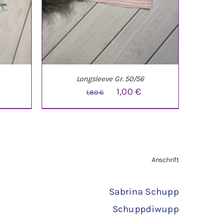
Longsleeve Gr. 50/56
licher
ktueller
Ursprünglicher
Aktueller
1,00
€
1,80
€
reis
Preis
Preis
st:
war:
ist:
,00 €.
1,80 €
1,00 €.
TAILS
IN DEN WARENKORB
/
DETAILS
Anschrift
Sabrina Schupp
Schuppdiwupp