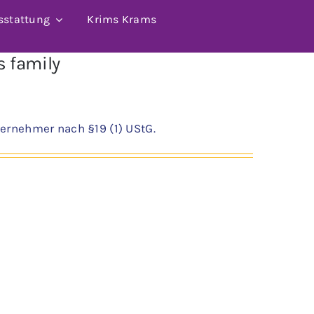
sstattung
Krims Krams
´s family
ernehmer nach §19 (1) UStG.