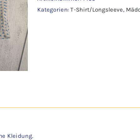
Kategorien:
T-Shirt/Longsleeve
,
Mäd
110/116
-
Ernsting
´s
family
Menge
ne Kleidung.