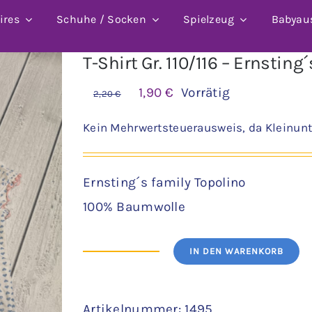
ires
Schuhe / Socken
Spielzeug
Babyau
T-Shirt Gr. 110/116 – Ernsting
Ursprünglicher
Aktueller
1,90
€
Vorrätig
2,20
€
Preis
Preis
Kein Mehrwertsteuerausweis, da Kleinunt
war:
ist:
2,20 €
1,90 €.
Ernsting´s family Topolino
100% Baumwolle
IN DEN WARENKORB
T-
Shirt
Artikelnummer:
1495
Gr.