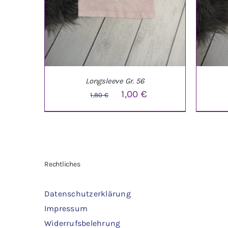
Longsleeve Gr. 56
Ursprünglicher
Aktueller
1,00
€
1,80
€
Preis
Preis
war:
ist:
1,80 €
1,00 €.
IN DEN WARENKORB
/
DETAILS
IN 
Rechtliches
Datenschutzerklärung
Impressum
Widerrufsbelehrung