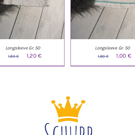
Longsleeve Gr. 50
Longsleeve Gr. 50
Ursprünglicher
Aktueller
Ursprüng
A
1,20
€
1,00
€
1,80
€
1,80
€
Preis
Preis
Preis
P
war:
ist:
war:
i
1,80 €
1,20 €.
1,80 €
1
DEN WARENKORB
/
DETAILS
IN DEN WARENKORB
/
DE