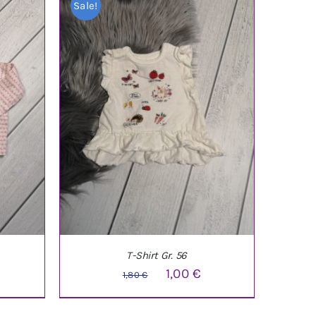
Sale!
T-Shirt Gr. 56
licher
ktueller
Ursprünglicher
Aktueller
1,00
€
1,80
€
reis
Preis
Preis