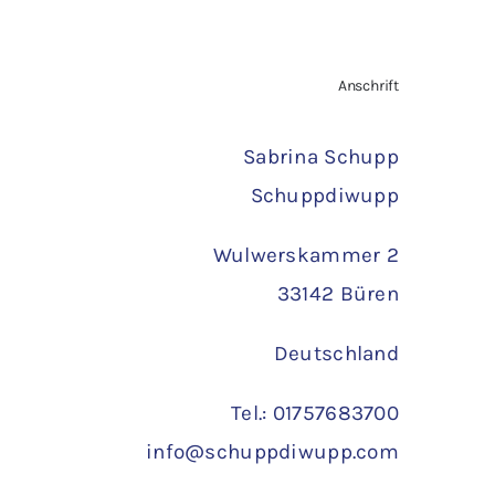
st:
war:
ist:
,00 €.
1,80 €
1,00 €.
TAILS
IN DEN WARENKORB
/
DETAILS
Anschrift
Sabrina Schupp
Schuppdiwupp
Wulwerskammer 2
33142 Büren
Deutschland
Tel.: 01757683700
info@schuppdiwupp.com