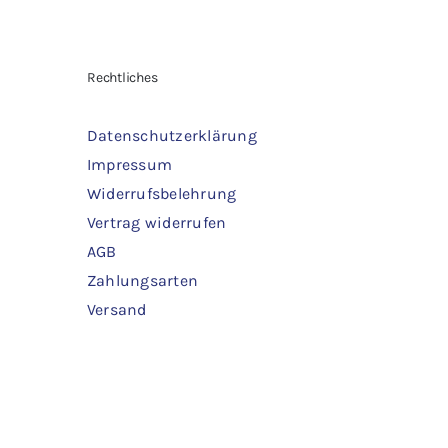
war:
ist:
1,80 €
1,30 €.
IN DEN WARENKORB
/
DETAILS
IN 
Rechtliches
Datenschutzerklärung
Impressum
Widerrufsbelehrung
Vertrag widerrufen
AGB
Zahlungsarten
Versand