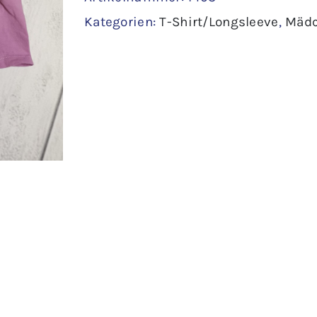
Kategorien:
T-Shirt/Longsleeve
,
Mäd
110
Menge