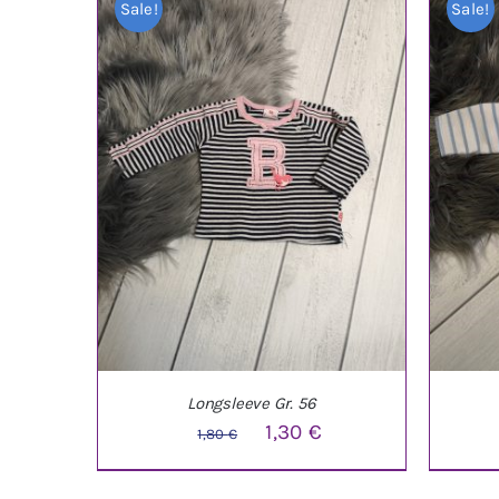
Sale!
Sale!
Longsleeve Gr. 56
Ursprünglicher
Aktueller
1,30
€
1,80
€
Preis
Preis