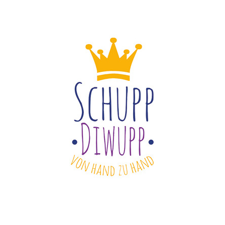
war:
ist:
war:
i
1,80 €
1,00 €.
1,80 €
1
DEN WARENKORB
/
DETAILS
IN DEN WARENKORB
/
DE