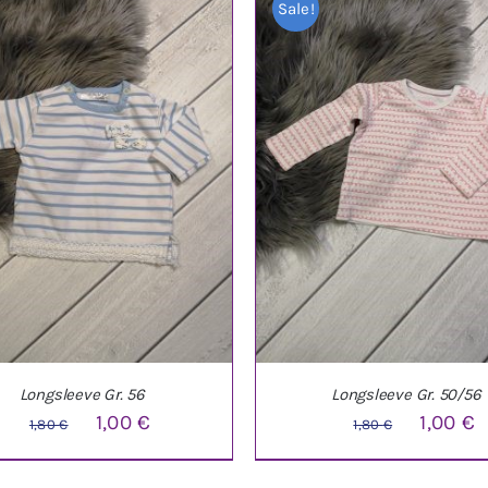
Sale!
Longsleeve Gr. 56
Longsleeve Gr. 50/56
Ursprünglicher
Aktueller
Ursprüng
A
1,00
€
1,00
€
1,80
€
1,80
€
Preis
Preis
Preis
P