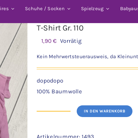
ires
Schuhe / Socken
Spielzeug
Babyau
T-Shirt Gr. 110
1,90
€
Vorrätig
Kein Mehrwertsteuerausweis, da Kleinunt
dopodopo
100% Baumwolle
IN DEN WARENKORB
T-
Shirt
Artikelnummer:
1493
Gr.