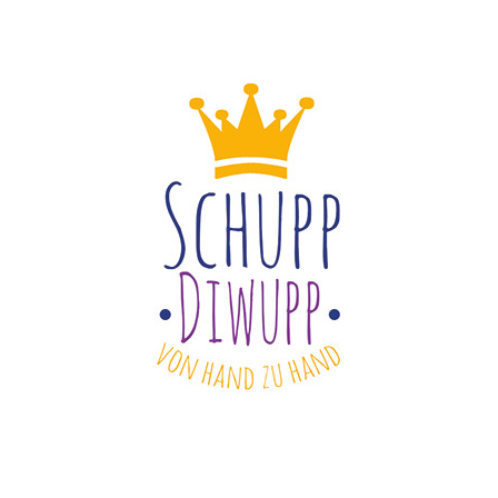
war:
ist:
war:
i
1,80 €
1,30 €.
1,80 €
1
DEN WARENKORB
/
DETAILS
IN DEN WARENKORB
/
DE