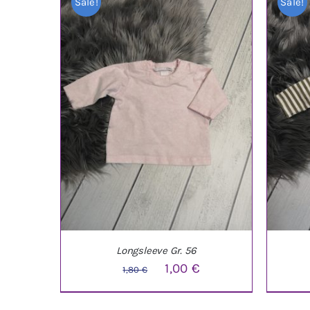
Sale!
Sale!
Longsleeve Gr. 56
Ursprünglicher
Aktueller
1,00
€
1,80
€
Preis
Preis