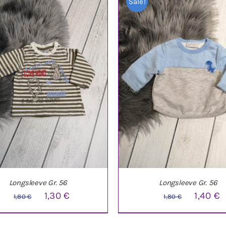
Sale!
Longsleeve Gr. 56
Longsleeve Gr. 56
Ursprünglicher
Aktueller
Ursprüng
A
1,30
€
1,40
€
1,80
€
1,80
€
Preis
Preis
Preis
P