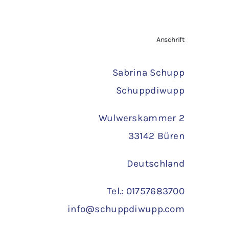
st:
war:
ist:
,40 €.
1,80 €
1,20 €.
TAILS
IN DEN WARENKORB
/
DETAILS
Anschrift
Sabrina Schupp
Schuppdiwupp
Wulwerskammer 2
33142 Büren
Deutschland
Tel.: 01757683700
info@schuppdiwupp.com