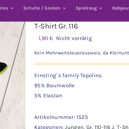
ires
Schuhe / Socken
Spielzeug
Babyau
T-Shirt Gr. 116
1,90
€
Nicht vorrätig
Kein Mehrwertsteuerausweis, da Kleinunt
Ernsting´s family Topolino
95% Baumwolle
5% Elastan
Artikelnummer:
1523
Kategorien:
Jungen
,
Gr. 110-116 J
,
T-Sh