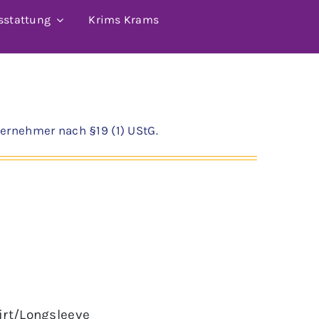
sstattung
Krims Krams
ernehmer nach §19 (1) UStG.
irt/Longsleeve