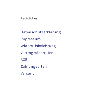
war:
ist:
1,80 €
1,00 €.
IN DEN WARENKORB
/
DETAILS
IN 
Rechtliches
Datenschutzerklärung
Impressum
Widerrufsbelehrung
Vertrag widerrufen
AGB
Zahlungsarten
Versand