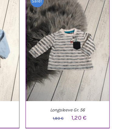
Sale!
Longsleeve Gr. 56
licher
ktueller
Ursprünglicher
Aktueller
1,20
€
1,80
€
reis
Preis
Preis