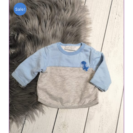
war:
ist:
Sale!
1,80 €
1,00 €.
IN DEN WARENKORB
/
DETAILS