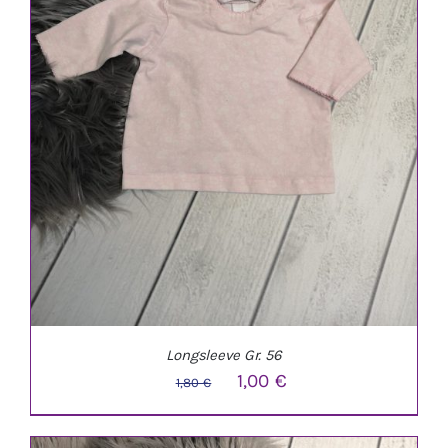
Longsleeve Gr. 56
Ursprünglicher
Aktueller
1,00
€
1,80
€
Preis
Preis