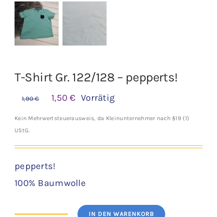
T-Shirt Gr. 122/128 – pepperts!
Ursprünglicher
Aktueller
1,50
€
Vorrätig
1,90
€
Preis
Preis
Kein Mehrwertsteuerausweis, da Kleinunternehmer nach §19 (1)
war:
ist:
UStG.
1,90 €
1,50 €.
pepperts!
100% Baumwolle
IN DEN WARENKORB