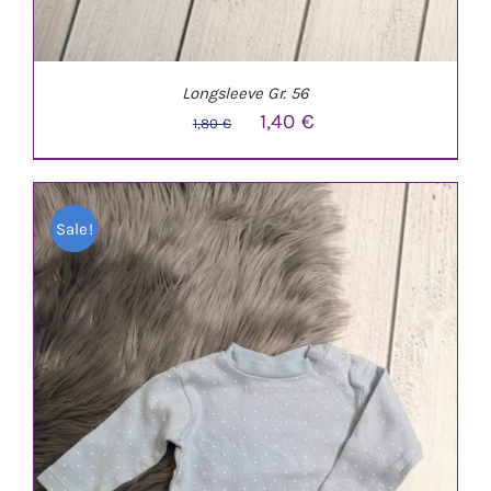
Longsleeve Gr. 56
Ursprünglicher
Aktueller
1,40
€
1,80
€
Preis
Preis
war:
ist:
Sale!
1,80 €
1,40 €.
IN DEN WARENKORB
/
DETAILS