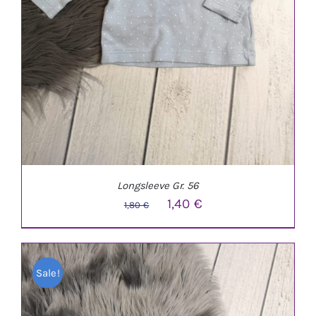
Longsleeve Gr. 56
Ursprünglicher
Aktueller
1,40
€
1,80
€
Preis
Preis
war:
ist:
Sale!
1,80 €
1,40 €.