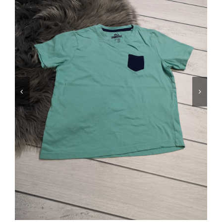
Jungen
Mädchen
Accesoires
Schuhe / Socken
Spielzeug
Babyausstattung
Krims Krams