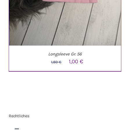
Longsleeve Gr. 56
Ursprünglicher
Aktueller
1,00
€
1,80
€
Preis
Preis
war:
ist:
1,80 €
1,00 €.
Rechtliches
IN DEN WARENKORB
/
DETAILS