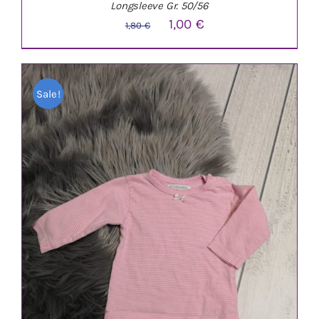
Longsleeve Gr. 50/56
Ursprünglicher
Aktueller
1,00
€
1,80
€
Preis
Preis
war:
ist:
Sale!
1,80 €
1,00 €.
IN DEN WARENKORB
/
DETAILS