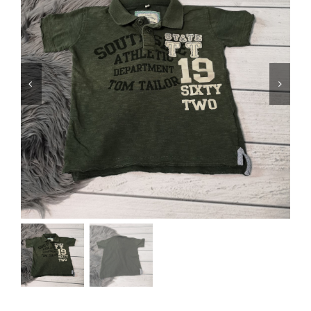
Jungen
Mädchen
Accesoires
Schuhe / Socken
Spielzeug
Babyausstattung
Krims Krams