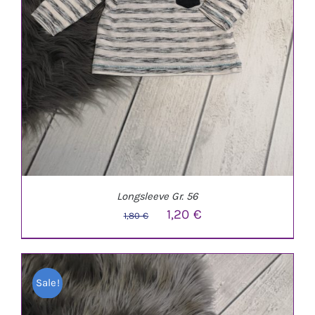
Longsleeve Gr. 56
Ursprünglicher
Aktueller
1,20
€
1,80
€
Preis
Preis
war:
ist:
Sale!
1,80 €
1,20 €.