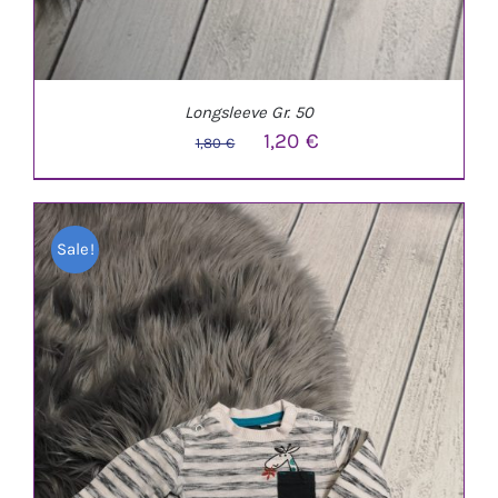
Longsleeve Gr. 50
Ursprünglicher
Aktueller
1,20
€
1,80
€
Preis
Preis
war:
ist:
Sale!
1,80 €
1,20 €.
IN DEN WARENKORB
/
DETAILS