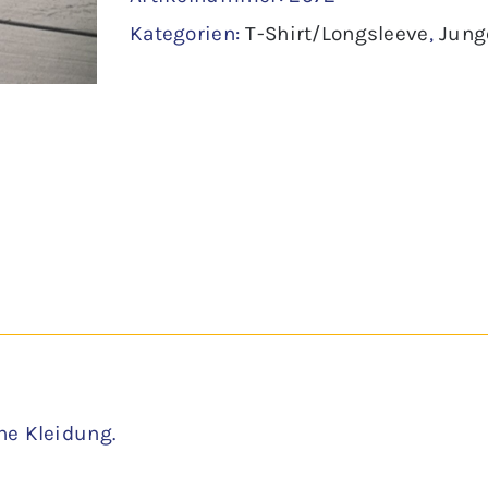
Kategorien:
T-Shirt/Longsleeve
,
Jung
98/104
Menge
ne Kleidung.