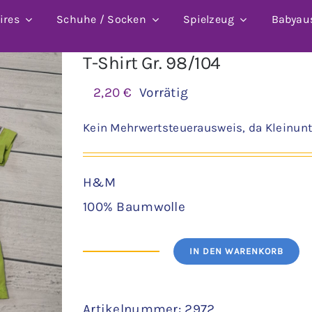
ires
Schuhe / Socken
Spielzeug
Babyau
T-Shirt Gr. 98/104
2,20
€
Vorrätig
Kein Mehrwertsteuerausweis, da Kleinunt
H&M
100% Baumwolle
IN DEN WARENKORB
T-
Shirt
Artikelnummer:
2972
Gr.