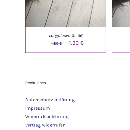
Longsleeve Gr. 56
Ursprünglicher
Aktueller
1,30
€
1,80
€
Preis
Preis
war:
ist:
1,80 €
1,30 €.
IN DEN WARENKORB
/
DETAILS
IN 
Rechtliches
Datenschutzerklärung
Impressum
Widerrufsbelehrung
Vertrag widerrufen