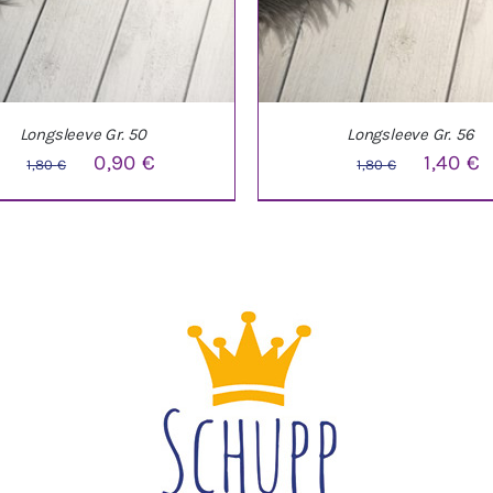
Longsleeve Gr. 50
Longsleeve Gr. 56
Ursprünglicher
Aktueller
Ursprüng
A
0,90
€
1,40
€
1,80
€
1,80
€
Preis
Preis
Preis
P
war:
ist:
war:
i
1,80 €
0,90 €.
1,80 €
1
DEN WARENKORB
/
DETAILS
IN DEN WARENKORB
/
DE