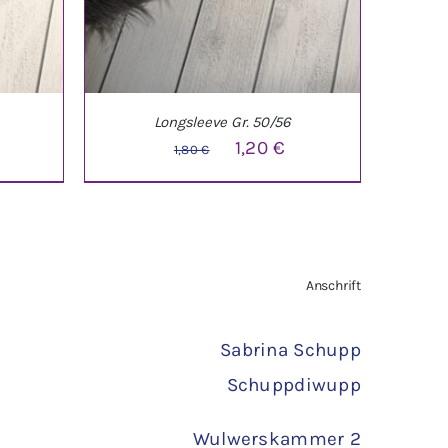
Longsleeve Gr. 50/56
licher
ktueller
Ursprünglicher
Aktueller
1,20
€
1,80
€
reis
Preis
Preis
st:
war:
ist:
,40 €.
1,80 €
1,20 €.
TAILS
IN DEN WARENKORB
/
DETAILS
Anschrift
Sabrina Schupp
Schuppdiwupp
Wulwerskammer 2