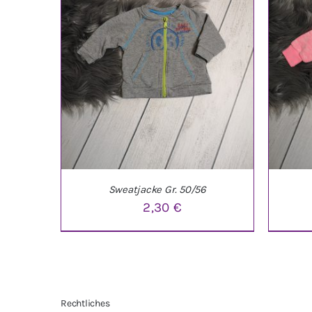
Sweatjacke Gr. 50/56
2,30
€
IN DEN WARENKORB
/
DETAILS
IN 
Rechtliches