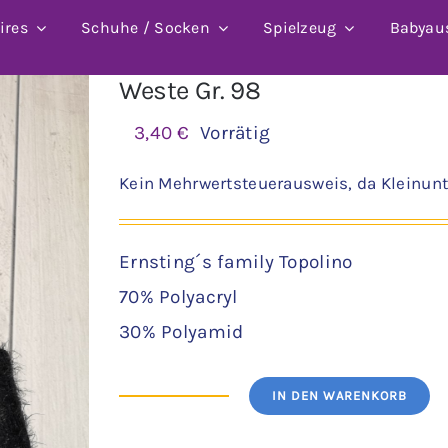
ires
Schuhe / Socken
Spielzeug
Babyau
Weste Gr. 98
3,40
€
Vorrätig
Kein Mehrwertsteuerausweis, da Kleinunt
Ernsting´s family Topolino
70% Polyacryl
30% Polyamid
IN DEN WARENKORB
Weste
Gr.