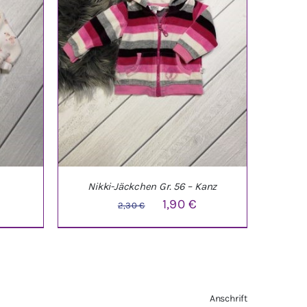
Nikki-Jäckchen Gr. 56 – Kanz
Ursprünglicher
Aktueller
1,90
€
2,30
€
Preis
Preis
war:
ist:
2,30 €
1,90 €.
TAILS
IN DEN WARENKORB
/
DETAILS
Anschrift