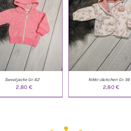
Sweatjacke Gr. 62
Nikki-Jäckchen Gr. 56
2,80
€
2,80
€
DEN WARENKORB
/
DETAILS
IN DEN WARENKORB
/
DE