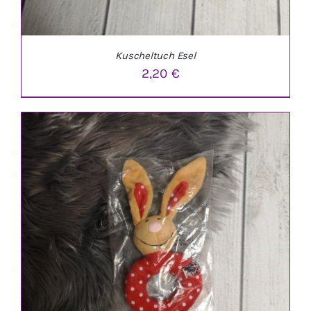
Kuscheltuch Esel
2,20
€
IN DEN WARENKORB
/
DETAILS