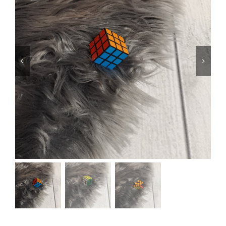
Jungen
Mädchen
Accesoires
Schuhe / Socken
Spielzeug
Babyausstattung
Krims Krams