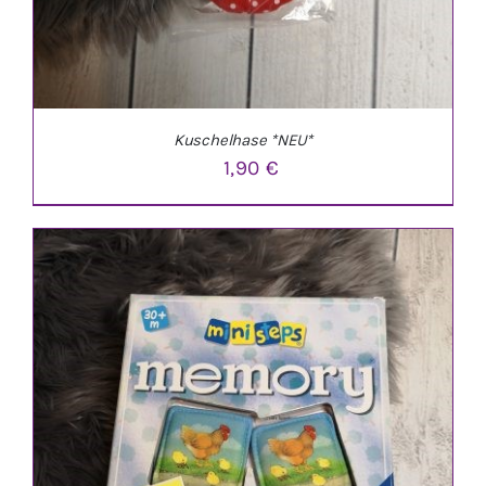
Kuschelhase *NEU*
1,90
€
IN DEN WARENKORB
/
DETAILS