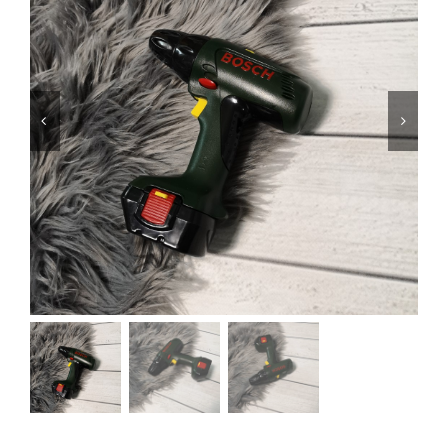
Jungen
Mädchen
Accesoires
Schuhe / Socken
Spielzeug
Babyausstattung
Krims Krams