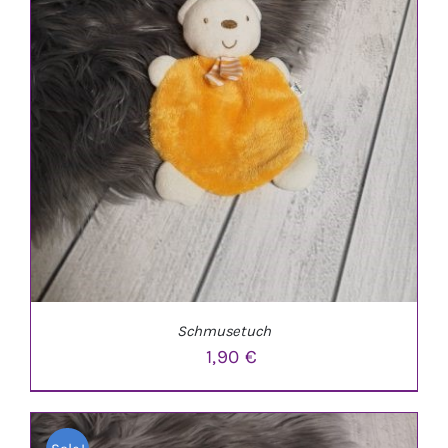
IN DEN WARENKORB
/
DETAILS
Schmusetuch
1,90
€