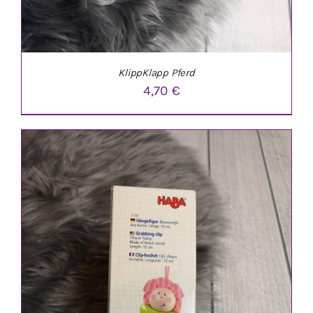
KlippKlapp Pferd
4,70
€
IN DEN WARENKORB
/
DETAILS