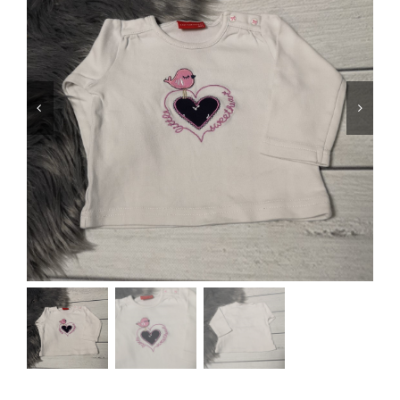
Jungen
Mädchen
Accesoires
Schuhe / Socken
Spielzeug
Babyausstattung
Krims Krams