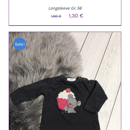
Longsleeve Gr. 56
Ursprünglicher
Aktueller
1,30
€
1,80
€
Preis
Preis
war:
ist:
Sale!
1,80 €
1,30 €.
IN DEN WARENKORB
/
DETAILS