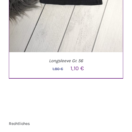
Longsleeve Gr. 56
Ursprünglicher
Aktueller
1,10
€
1,80
€
Preis
Preis
war:
ist:
1,80 €
1,10 €.
Rechtliches
IN DEN WARENKORB
/
DETAILS