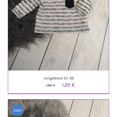
Longsleeve Gr. 56
Ursprünglicher
Aktueller
1,20
€
1,80
€
Preis
Preis
war:
ist:
Sale!
1,80 €
1,20 €.