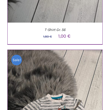
T-Shirt Gr. 56
Ursprünglicher
Aktueller
1,00
€
1,80
€
Preis
Preis
war:
ist:
Sale!
1,80 €
1,00 €.
IN DEN WARENKORB
/
DETAILS