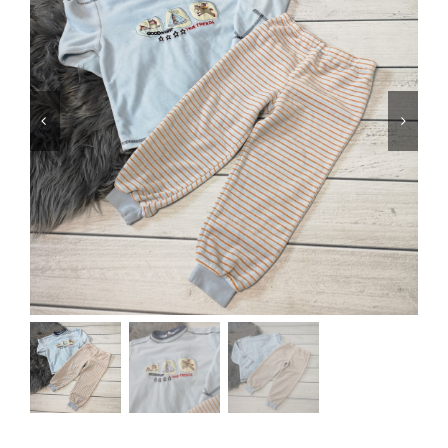
Jungen
Mädchen
Accesoires
Schuhe / Socken
Spielzeug
Babyausstattung
Krims Krams