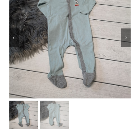
Jungen
Mädchen
Accesoires
Schuhe / Socken
Spielzeug
Babyausstattung
Krims Krams