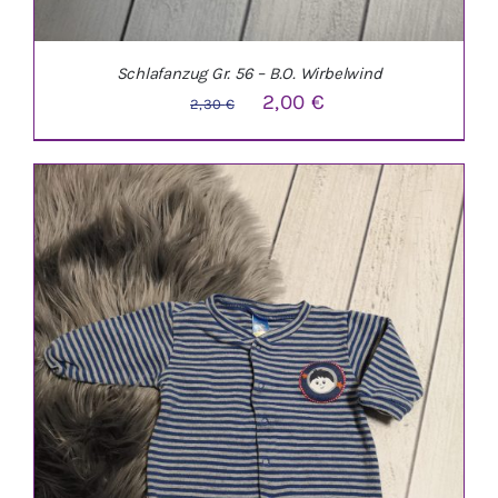
Schlafanzug Gr. 56 – B.O. Wirbelwind
Ursprünglicher
Aktueller
2,00
€
2,30
€
Preis
Preis
war:
ist:
2,30 €
2,00 €.
IN DEN WARENKORB
/
DETAILS