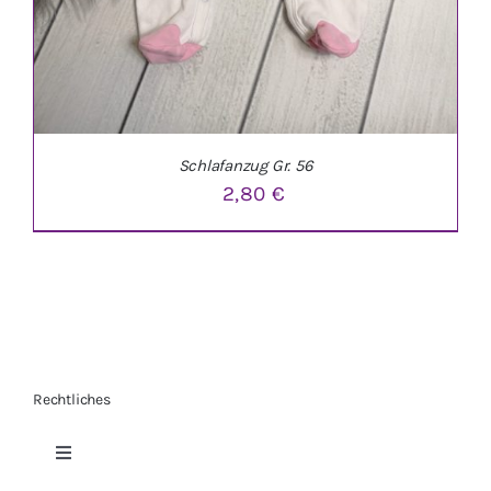
Schlafanzug Gr. 56
2,80
€
Rechtliches
IN DEN WARENKORB
/
DETAILS
Toggle
Navigation